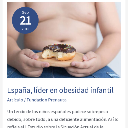
las
escuelas
Sep
21
2018
España, líder en obesidad infantil
Artículo
/
Fundacion Prenauta
Un tercio de los niños españoles padece sobrepeso
debido, sobre todo, a una deficiente alimentación. Así lo
refleja el I Estudio sobre la Situación Actual de la