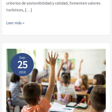
criterios de sostenibilidad y calidad, fomenten valores
turísticos, […]
Premio
Leer más »
Andalucía
de
Turismo
2018
Sep
25
2018